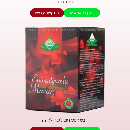
טייגר קינג
הזמן בוואטסאפ
התקשר עכשיו
דבש אפימדיום לגבר ולאשה