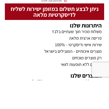
054-5818956
ניתן לבצע תשלום במזומן ישירות לשליח
לדיסקרטיות מלאה
היתרונות שלנו
משלוח מהיר תוך שעתיים בלבד
פריסה ארצית מלאה
שירות אישי ודיסקרטי - 100%
מוצרים איכותיים - המובילים בישראל
רק מוצרים מוכחים
מוצרים ללא תופעות לוואי
המוצרים שלנו
קמגרה ג’ל
סנפורס 150 מ"ג
סנפורס 200
סנפורס 100 מ"ג
וידליסטה
פילדנה
טייגר קינג
דבש אפימדיום לגבר ולאשה