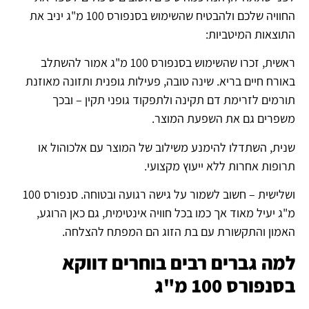
החוויה שלכם ולהבטיח שהשימוש בסנפורס 100 מ"ג יניב את
התוצאות המיטביות:
ראשית, זכרו שהשימוש בסנפורס 100 מ"ג אמור להשתלב
באורח חיים בריא. שינה טובה, פעילות גופנית ותזונה מאוזנת
תורמים לזרימת דם תקינה ולתפקוד גופני תקין – ובכך
משפרים גם את השפעת המוצר.
שנית, השתדלו להימנע משילוב של המוצר עם אלכוהול או
תרופות אחרות ללא ייעוץ מקצועי.
ושלישית – חשוב לשמור על גישה רגועה ובטוחה. סנפורס 100
מ"ג יעיל מאוד אך כמו בכל חוויה אינטימית, גם כאן הרוגע,
האמון והתקשורת עם בת הזוג הם המפתח להצלחה.
למה גברים רבים בוחרים דווקא
בסנפורס 100 מ"ג