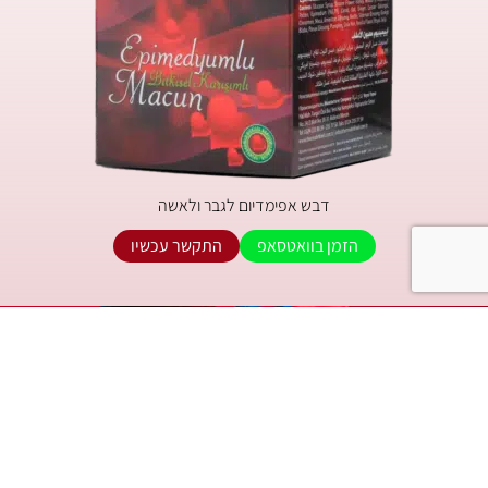
דבש אפימדיום לגבר ולאשה
הזמן בוואטסאפ
התקשר עכשיו