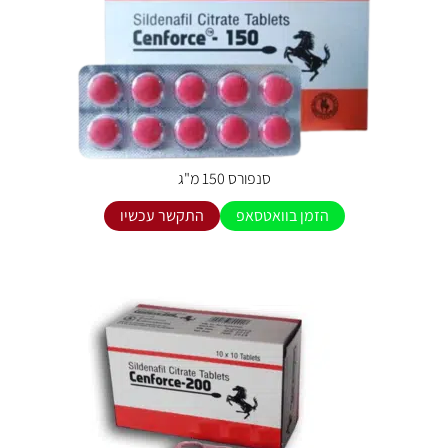
סנפורס 150 מ"ג
הזמן בוואטסאפ
התקשר עכשיו